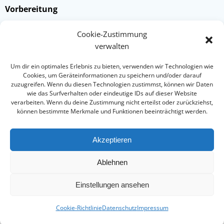
Vorbereitung
Prüfungsteilnehmer haben an vorherigen Samstagen
Cookie-Zustimmung
(jeweils von 11:00h bis 13:00h) Gelegenheit, die
verwalten
Prüfungsinhalte zu üben. Diese Termine sind nicht dazu
gedacht, den Prüfungsstoff neu zu erlernen, sondern
Um dir ein optimales Erlebnis zu bieten, verwenden wir Technologien wie
Cookies, um Geräteinformationen zu speichern und/oder darauf
die Techniken prüfungsreif zu verbessern!
zuzugreifen. Wenn du diesen Technologien zustimmst, können wir Daten
wie das Surfverhalten oder eindeutige IDs auf dieser Website
verarbeiten. Wenn du deine Zustimmung nicht erteilst oder zurückziehst,
können bestimmte Merkmale und Funktionen beeinträchtigt werden.
Akzeptieren
IMPRESSUM
DATENSCHUTZ
Ablehnen
© 2026 Sportfreunde Hörn. Created for free using
Einstellungen ansehen
WordPress and
Colibri
Cookie-Richtlinie
Datenschutz
Impressum