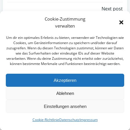
Post
Next post
Cookie-Zustimmung
navigation
Comments are closed
verwalten
Um dir ein optimales Erlebnis zu bieten, verwenden wir Technologien wie
Cookies, um Geräteinformationen zu speichern und/oder darauf
zuzugreifen. Wenn du diesen Technologien zustimmst, können wir Daten
wie das Surfverhalten oder eindeutige IDs auf dieser Website
verarbeiten. Wenn du deine Zustimmung nicht erteilst oder zurückziehst,
können bestimmte Merkmale und Funktionen beeinträchtigt werden.
Akzeptieren
IMPRESSUM
DATENSCHUTZ
Ablehnen
© 2026 Sportfreunde Hörn. Created for free using
Einstellungen ansehen
WordPress and
Colibri
Cookie-Richtlinie
Datenschutz
Impressum