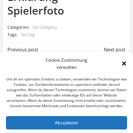
Spielerfoto
Categories:
No Category
Tags:
No Tag
Post
Post
Previous post
Next post
Cookie-Zustimmung
navigation
navigation
Comments are closed
verwalten
Um dir ein optimales Erlebnis zu bieten, verwenden wir Technologien wie
Cookies, um Geräteinformationen zu speichern und/oder darauf
zuzugreifen. Wenn du diesen Technologien zustimmst, können wir Daten
wie das Surfverhalten oder eindeutige IDs auf dieser Website
verarbeiten. Wenn du deine Zustimmung nicht erteilst oder zurückziehst,
können bestimmte Merkmale und Funktionen beeinträchtigt werden.
Akzeptieren
IMPRESSUM
DATENSCHUTZ